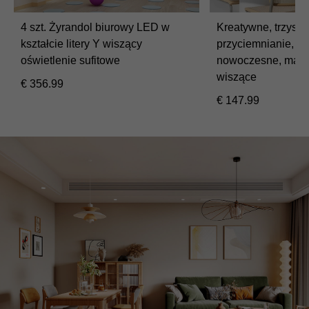
4 szt. Żyrandol biurowy LED w
Kreatywne, trzyst
kształcie litery Y wiszący
przyciemnianie, mi
oświetlenie sufitowe
nowoczesne, małe 
wiszące
€
356.99
€
147.99