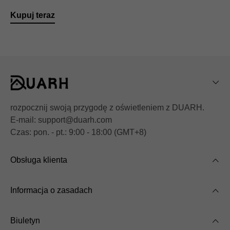
Kupuj teraz
rozpocznij swoją przygodę z oświetleniem z DUARH.
E-mail: support@duarh.com
Czas: pon. - pt.: 9:00 - 18:00 (GMT+8)
Obsługa klienta
About us
Informacja o zasadach
Contacts us
Terms & Conditions
Track Order
Biuletyn